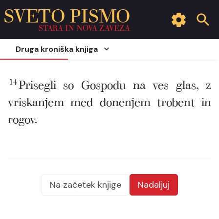
SVETO PISMO
STARA IN NOVA ZAVEZA
Druga kroniška knjiga
14
Prisegli so Gospodu na ves glas, z
vriskanjem med donenjem trobent in
rogov.
Na začetek knjige
Nadaljuj