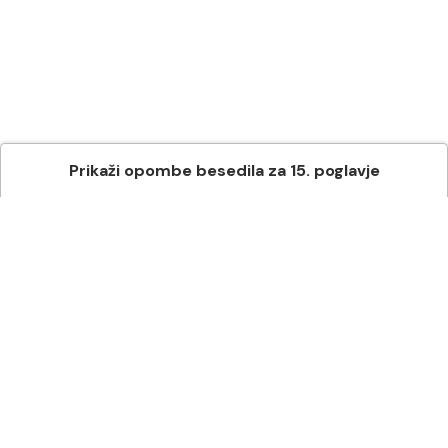
Prikaži
opombe besedila
za
15
. poglavje