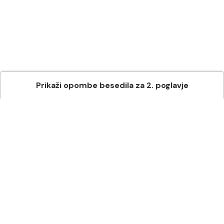
Prikaži
opombe besedila
za
2
. poglavje