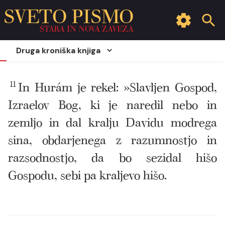
SVETO PISMO
STARA IN NOVA ZAVEZA
Druga kroniška knjiga
11
In Hurám je rekel: »Slavljen Gospod,
Izraelov Bog, ki je naredil nebo in
zemljo in dal kralju Davidu modrega
sina, obdarjenega z razumnostjo in
razsodnostjo, da bo sezidal hišo
Gospodu, sebi pa kraljevo hišo.