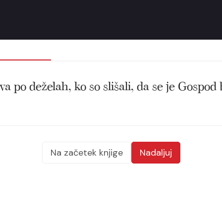
va po deželah, ko so slišali, da se je Gospod 
Na začetek knjige
Nadaljuj