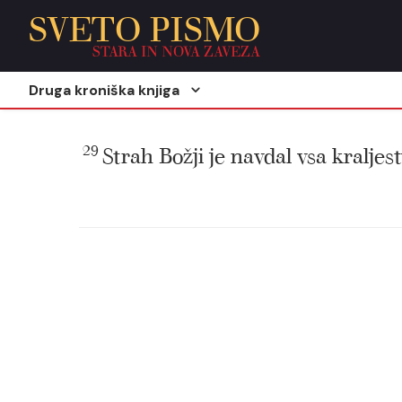
SVETO PISMO
STARA IN NOVA ZAVEZA
Druga kroniška knjiga
29
Strah Božji je navdal vsa kraljest