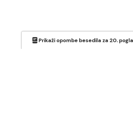
Prikaži
opombe besedila
za
20
. pogl
O SVETEM PISMU