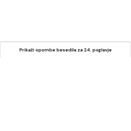
Prikaži
opombe besedila
za
24
. poglavje