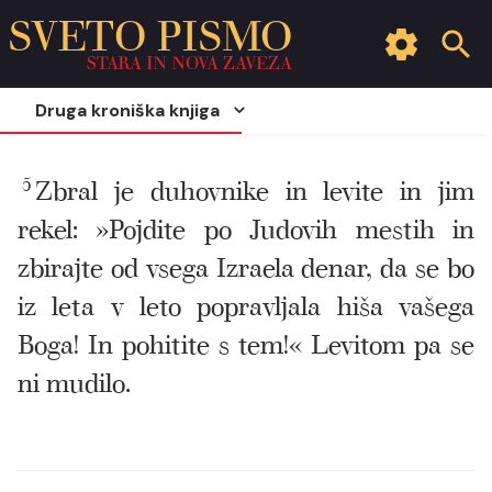
SVETO PISMO
STARA IN NOVA ZAVEZA
Druga kroniška knjiga
5
Zbral je duhovnike in levite in jim
rekel: »Pojdite po Judovih mestih in
zbirajte od vsega Izraela denar, da se bo
iz leta v leto popravljala hiša vašega
Boga! In pohitite s tem!« Levitom pa se
ni mudilo.