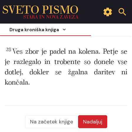
SVETO PISMO
STARA IN NOVA ZAVEZA
Druga kroniška knjiga
28
Ves zbor je padel na kolena. Petje se
je razlegalo in trobente so donele vse
dotlej, dokler se žgalna daritev ni
končala.
Na začetek knjige
Nadaljuj