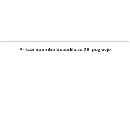
Prikaži
opombe besedila
za
29
. poglavje