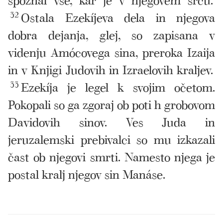
32
Ostala Ezekíjeva dela in njegova
dobra dejanja, glej, so zapisana v
videnju Amócovega sina, preroka Izaija
in v Knjigi Judovih in Izraelovih kraljev.
33
Ezekíja je legel k svojim očetom.
Pokopali so ga zgoraj ob poti h grobovom
Davidovih sinov. Ves Juda in
jeruzalemski prebivalci so mu izkazali
čast ob njegovi smrti. Namesto njega je
postal kralj njegov sin Manáse.