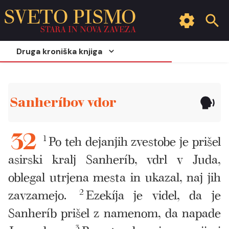
SVETO PISMO
STARA IN NOVA ZAVEZA
Druga kroniška knjiga
Sanheríbov vdor
1
Po teh dejanjih zvestobe je prišel
32
asirski kralj Sanheríb, vdrl v Juda,
oblegal utrjena mesta in ukazal, naj jih
zavzamejo.
2
Ezekíja je videl, da je
Sanheríb prišel z namenom, da napade
3