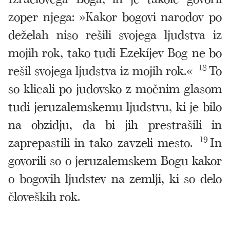
zoper njega: »Kakor bogovi narodov po
deželah niso rešili svojega ljudstva iz
mojih rok, tako tudi Ezekíjev Bog ne bo
rešil svojega ljudstva iz mojih rok.«
18
To
so klicali po judovsko z močnim glasom
tudi jeruzalemskemu ljudstvu, ki je bilo
na obzidju, da bi jih prestrašili in
zaprepastili in tako zavzeli mesto.
19
In
govorili so o jeruzalemskem Bogu kakor
o bogovih ljudstev na zemlji, ki so delo
človeških rok.