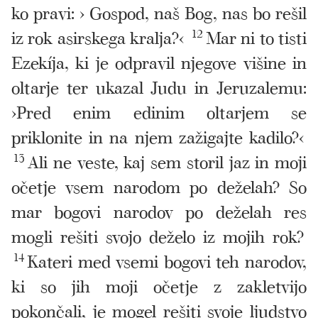
ko pravi: › Gospod, naš Bog, nas bo rešil
iz rok asirskega kralja?‹
12
Mar ni to tisti
Ezekíja, ki je odpravil njegove višine in
oltarje ter ukazal Judu in Jeruzalemu:
›Pred enim edinim oltarjem se
priklonite in na njem zažigajte kadilo?‹
13
Ali ne veste, kaj sem storil jaz in moji
očetje vsem narodom po deželah? So
mar bogovi narodov po deželah res
mogli rešiti svojo deželo iz mojih rok?
14
Kateri med vsemi bogovi teh narodov,
ki so jih moji očetje z zakletvijo
pokončali, je mogel rešiti svoje ljudstvo