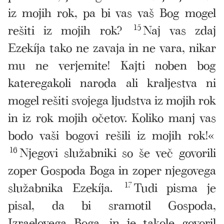
iz mojih rok, pa bi vas vaš Bog mogel
rešiti iz mojih rok?
15
Naj vas zdaj
Ezekíja tako ne zavaja in ne vara, nikar
mu ne verjemite! Kajti noben bog
kateregakoli naroda ali kraljestva ni
mogel rešiti svojega ljudstva iz mojih rok
in iz rok mojih očetov. Koliko manj vas
bodo vaši bogovi rešili iz mojih rok!«
16
Njegovi služabniki so še več govorili
zoper Gospoda Boga in zoper njegovega
služabnika Ezekíja.
17
Tudi pisma je
pisal, da bi sramotil Gospoda,
Izraelovega Boga, in je takole govoril