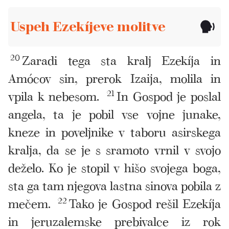
Uspeh Ezekíjeve molitve
20
Zaradi tega sta kralj Ezekíja in
Amócov sin, prerok Izaija, molila in
vpila k nebesom.
21
In Gospod je poslal
angela, ta je pobil vse vojne junake,
kneze in poveljnike v taboru asirskega
kralja, da se je s sramoto vrnil v svojo
deželo. Ko je stopil v hišo svojega boga,
sta ga tam njegova lastna sinova pobila z
mečem.
22
Tako je Gospod rešil Ezekíja
in jeruzalemske prebivalce iz rok