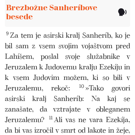
Brezbožne Sanheríbove
besede
9
Za tem je asirski kralj Sanheríb, ko je
bil sam z vsem svojim vojaštvom pred
Lahíšem, poslal svoje služabnike v
Jeruzalem k Judovemu kralju Ezekíju in
k vsem Judovim možem, ki so bili v
Jeruzalemu, rekoč:
10
»Tako govori
asirski kralj Sanheríb: Na kaj se
zanašate, da vztrajate v obleganem
Jeruzalemu?
11
Ali vas ne vara Ezekíja,
da bi vas izročil v smrt od lakote in žeje,