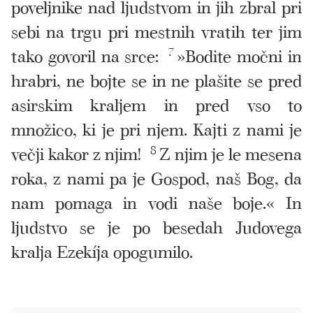
poveljnike nad ljudstvom in jih zbral pri
sebi na trgu pri mestnih vratih ter jim
tako govoril na srce:
7
»Bodite močni in
hrabri, ne bojte se in ne plašite se pred
asirskim kraljem in pred vso to
množico, ki je pri njem. Kajti z nami je
večji kakor z njim!
8
Z njim je le mesena
roka, z nami pa je Gospod, naš Bog, da
nam pomaga in vodi naše boje.« In
ljudstvo se je po besedah Judovega
kralja Ezekíja opogumilo.