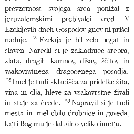
prevzetnost svojega srca ponižal z
jeruzalemskimi prebivalci vred. V
Ezekíjevih dneh Gospodov gnev ni prišel
nadnje.
27
Ezekíja je bil zelo bogat in
slaven. Naredil si je zakladnice srebra,
zlata, dragih kamnov, dišav, ščitov in
vsakovrstnega dragocenega posodja.
28
Imel je tudi skladišča za pridelke žita,
vina in olja, hleve za vsakovrstne živali
in staje za črede.
29
Napravil si je tudi
mesta in imel obilo drobnice in goveda,
kajti Bog mu je dal silno veliko imetja.