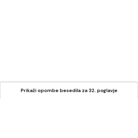
Prikaži
opombe besedila
za
32
. poglavje