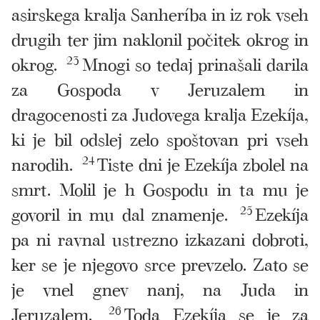
asirskega kralja Sanheríba in iz rok vseh
drugih ter jim naklonil počitek okrog in
okrog.
23
Mnogi so tedaj prinašali darila
za Gospoda v Jeruzalem in
dragocenosti za Judovega kralja Ezekíja,
ki je bil odslej zelo spoštovan pri vseh
narodih.
24
Tiste dni je Ezekíja zbolel na
smrt. Molil je h Gospodu in ta mu je
govoril in mu dal znamenje.
25
Ezekíja
pa ni ravnal ustrezno izkazani dobroti,
ker se je njegovo srce prevzelo. Zato se
je vnel gnev nanj, na Juda in
Jeruzalem.
26
Toda Ezekíja se je za