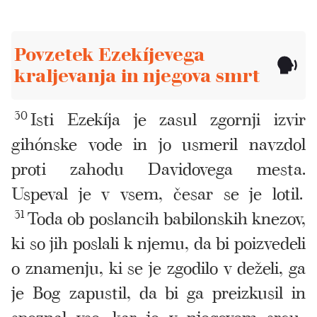
Povzetek Ezekíjevega
kraljevanja in njegova smrt
30
Isti Ezekíja je zasul zgornji izvir
gihónske vode in jo usmeril navzdol
proti zahodu Davidovega mesta.
Uspeval je v vsem, česar se je lotil.
31
Toda ob poslancih babilonskih knezov,
ki so jih poslali k njemu, da bi poizvedeli
o znamenju, ki se je zgodilo v deželi, ga
je Bog zapustil, da bi ga preizkusil in
spoznal vse, kar je v njegovem srcu.