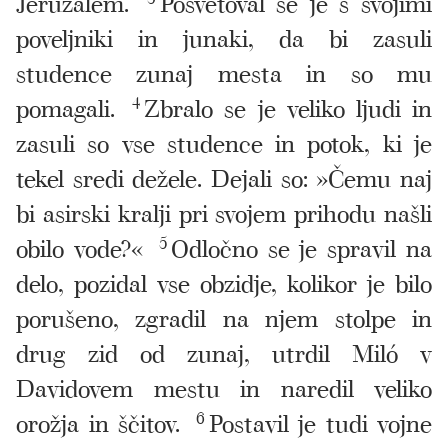
Jeruzalem.
Posvetoval se je s svojimi
poveljniki in junaki, da bi zasuli
studence zunaj mesta in so mu
pomagali.
4
Zbralo se je veliko ljudi in
zasuli so vse studence in potok, ki je
tekel sredi dežele. Dejali so: »Čemu naj
bi asirski kralji pri svojem prihodu našli
obilo vode?«
5
Odločno se je spravil na
delo, pozidal vse obzidje, kolikor je bilo
porušeno, zgradil na njem stolpe in
drug zid od zunaj, utrdil Miló v
Davidovem mestu in naredil veliko
orožja in ščitov.
6
Postavil je tudi vojne