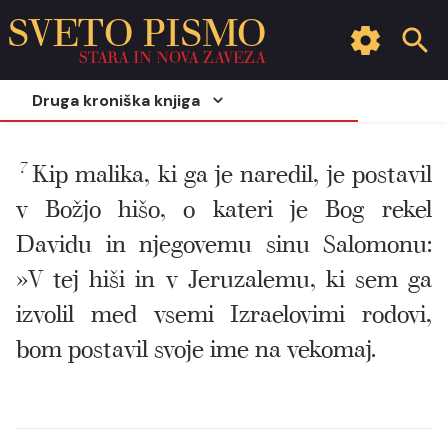
SVETO PISMO
STARA IN NOVA ZAVEZA
Druga kroniška knjiga
7
Kip malika, ki ga je naredil, je postavil
v Božjo hišo, o kateri je Bog rekel
Davidu in njegovemu sinu Salomonu:
»V tej hiši in v Jeruzalemu, ki sem ga
izvolil med vsemi Izraelovimi rodovi,
bom postavil svoje ime na vekomaj.