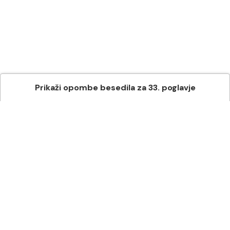
Prikaži
opombe besedila
za
33
. poglavje