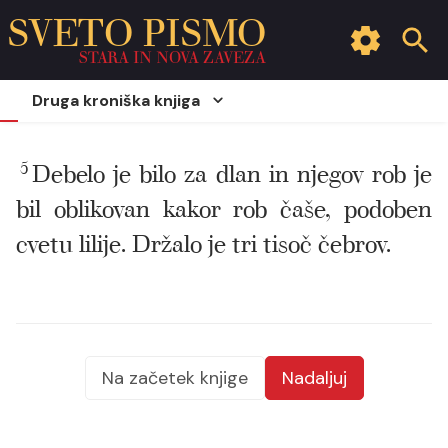
SVETO PISMO
STARA IN NOVA ZAVEZA
Druga kroniška knjiga
5
Debelo je bilo za dlan in njegov rob je
bil oblikovan kakor rob čaše, podoben
cvetu lilije. Držalo je tri tisoč čebrov.
Na začetek knjige
Nadaljuj