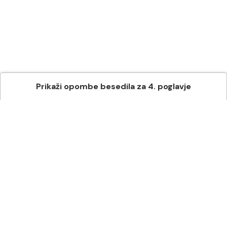
Prikaži
opombe besedila
za
4
. poglavje