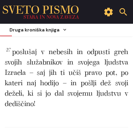
SVETO PISMO
STARA IN NOVA ZAVEZA
Druga kroniška knjiga
27
poslušaj v nebesih in odpusti greh
svojih služabnikov in svojega ljudstva
Izraela – saj jih ti učiš pravo pot, po
kateri naj hodijo – in pošlji dež svoji
deželi, ki si jo dal svojemu ljudstvu v
dediščino!