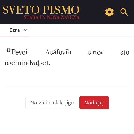
SVETO PISMO
STARA IN NOVA ZAVEZA
Ezra
41
Pevci: Asáfovih sinov sto
osemindvajset.
Na začetek knjige
Nadaljuj