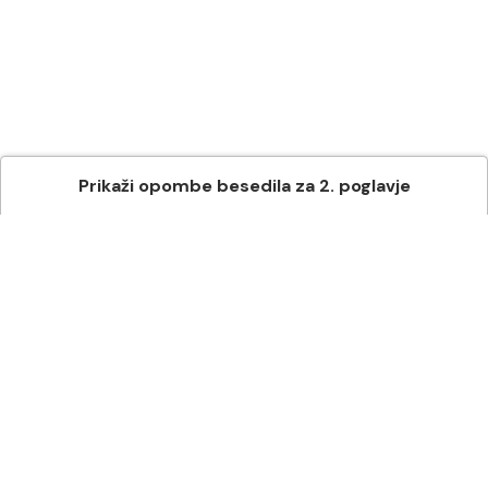
Prikaži
opombe besedila
za
2
. poglavje