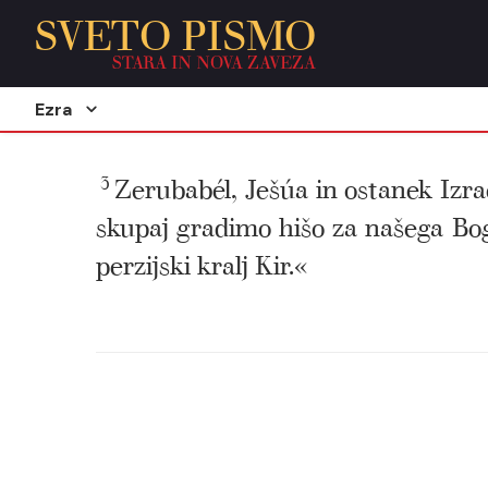
SVETO PISMO
STARA IN NOVA ZAVEZA
Ezra
3
Zerubabél, Ješúa in ostanek Izrae
skupaj gradimo hišo za našega Bo
perzijski kralj Kir.«