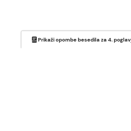
Prikaži
opombe besedila
za
4
. poglav
O SVETEM PISMU