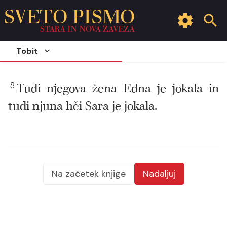
SVETO PISMO
STARA IN NOVA ZAVEZA
Tobit
8
Tudi njegova žena Edna je jokala in
tudi njuna hči Sara je jokala.
Na začetek knjige
Nadaljuj