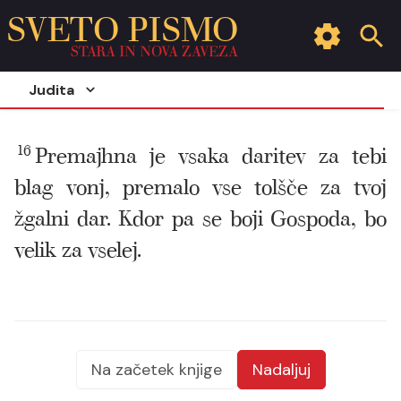
SVETO PISMO
STARA IN NOVA ZAVEZA
Judita
16
Premajhna je vsaka daritev za tebi
blag vonj, premalo vse tolšče za tvoj
žgalni dar. Kdor pa se boji Gospoda, bo
velik za vselej.
Na začetek knjige
Nadaljuj