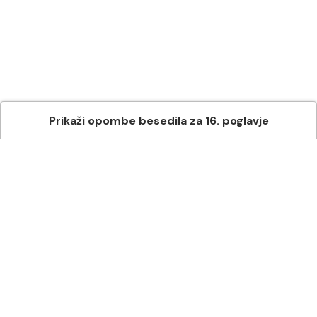
Prikaži
opombe besedila
za
16
. poglavje