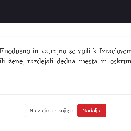
. Enodušno in vztrajno so vpili k Izraelove
nili žene, razdejali dedna mesta in oskru
Na začetek knjige
Nadaljuj