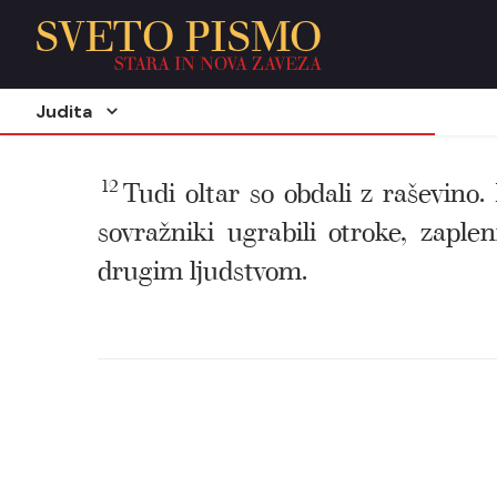
SVETO PISMO
STARA IN NOVA ZAVEZA
Judita
12
Tudi oltar so obdali z raševino
sovražniki ugrabili otroke, zaple
drugim ljudstvom.