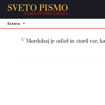
SVETO PISMO
STARA IN NOVA ZAVEZA
Estera
17
Mordohaj je odšel in storil vse, 