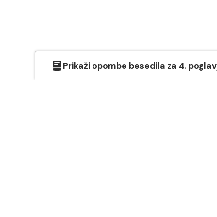
Prikaži
opombe besedila
za
4
. poglav
O SVETEM PISMU