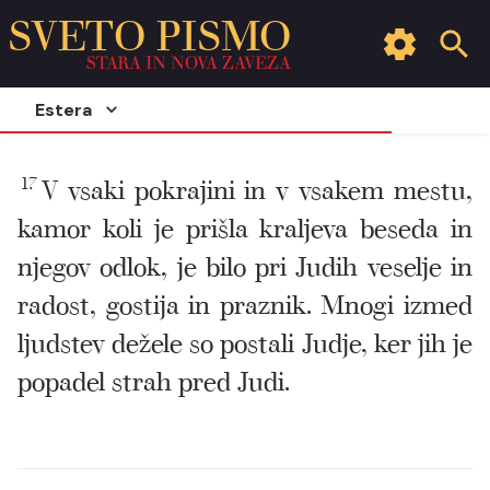
SVETO PISMO
STARA IN NOVA ZAVEZA
Estera
17
V vsaki pokrajini in v vsakem mestu,
kamor koli je prišla kraljeva beseda in
njegov odlok, je bilo pri Judih veselje in
radost, gostija in praznik. Mnogi izmed
ljudstev dežele so postali Judje, ker jih je
popadel strah pred Judi.