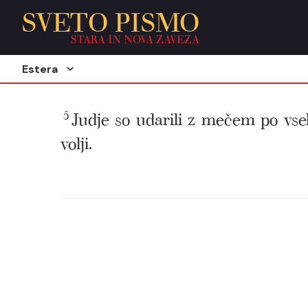
SVETO PISMO
STARA IN NOVA ZAVEZA
Estera
5
Judje so udarili z mečem po vseh s
volji.