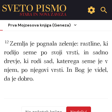
SVETO PISMO
STARA IN NOVA ZAVEZA
Prva Mojzesova knjiga (Geneza)
12
Zemlja je pognala zelenje: rastline, ki
rodijo seme po svoji vrsti, in sadno
drevje, ki rodi sad, katerega seme je v
njem, po njegovi vrsti. In Bog je videl,
da je dobro.