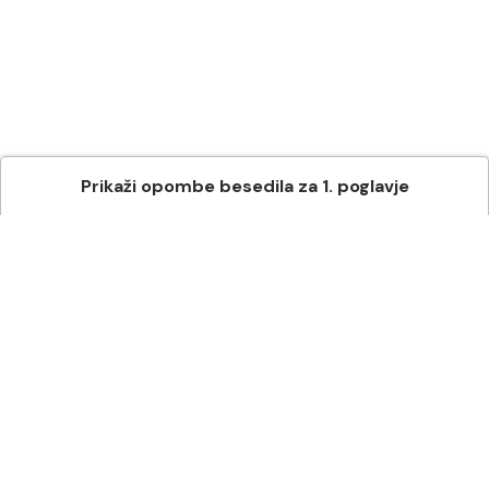
Prikaži
opombe besedila
za
1
. poglavje