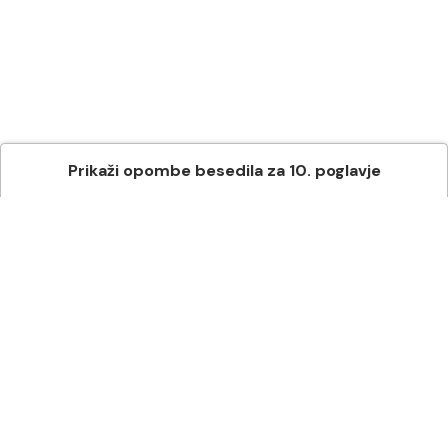
Prikaži
opombe besedila
za
10
. poglavje