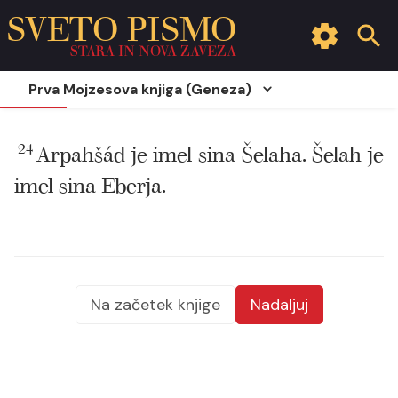
SVETO PISMO
STARA IN NOVA ZAVEZA
Prva Mojzesova knjiga (Geneza)
24
Arpahšád je imel sina Šelaha. Šelah je
imel sina Eberja.
Na začetek knjige
Nadaljuj