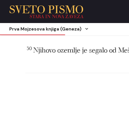
SVETO PISMO
STARA IN NOVA ZAVEZA
Prva Mojzesova knjiga (Geneza)
30
Njihovo ozemlje je segalo od Meš