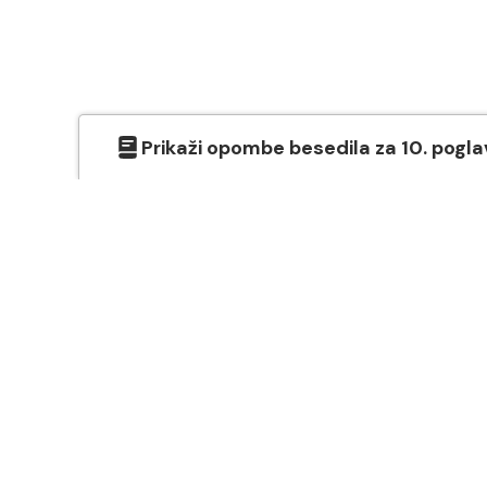
Prikaži
opombe besedila
za
10
. pogla
O SVETEM PISMU