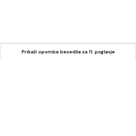
Prikaži
opombe besedila
za
11
. poglavje