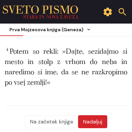
SVETO PISMO
STARA IN NOVA ZAVEZA
Prva Mojzesova knjiga (Geneza)
4
Potem so rekli: »Dajte, sezidajmo si
mesto in stolp z vrhom do neba in
naredimo si ime, da se ne razkropimo
po vsej zemlji!«
Na začetek knjige
Nadaljuj