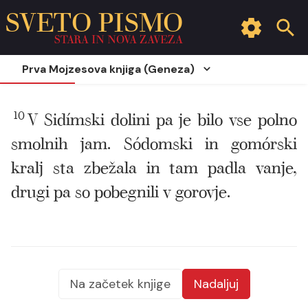
SVETO PISMO
STARA IN NOVA ZAVEZA
Prva Mojzesova knjiga (Geneza)
10
V Sidímski dolini pa je bilo vse polno
smolnih jam. Sódomski in gomórski
kralj sta zbežala in tam padla vanje,
drugi pa so pobegnili v gorovje.
Na začetek knjige
Nadaljuj