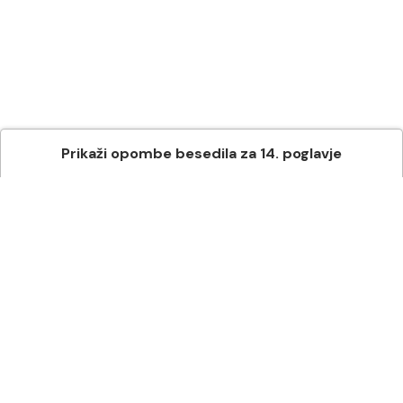
Prikaži
opombe besedila
za
14
. poglavje