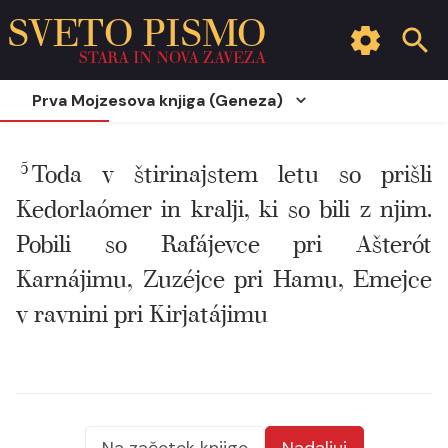
SVETO PISMO
STARA IN NOVA ZAVEZA
Prva Mojzesova knjiga (Geneza)
5
Toda v štirinajstem letu so prišli
Kedorlaómer in kralji, ki so bili z njim.
Pobili so Rafájevce pri Ašterót
Karnájimu, Zuzéjce pri Hamu, Emejce
v ravnini pri Kirjatájimu