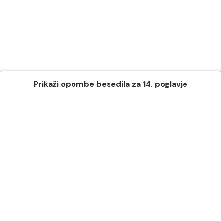
Prikaži
opombe besedila
za
14
. poglavje