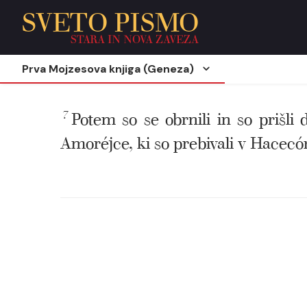
SVETO PISMO
STARA IN NOVA ZAVEZA
Prva Mojzesova knjiga (Geneza)
7
Potem so se obrnili in so prišl
Amoréjce, ki so prebivali v Hacec