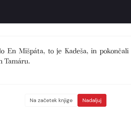
i do En Mišpáta, to je Kadeša, in pokončal
ón Tamáru.
Na začetek knjige
Nadaljuj