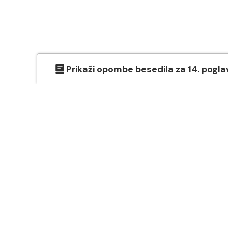
Prikaži
opombe besedila
za
14
. pogla
O SVETEM PISMU