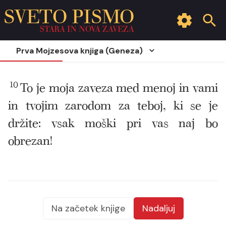
SVETO PISMO
STARA IN NOVA ZAVEZA
Prva Mojzesova knjiga (Geneza)
10
To je moja zaveza med menoj in vami
in tvojim zarodom za teboj, ki se je
držite: vsak moški pri vas naj bo
obrezan!
Na začetek knjige
Nadaljuj