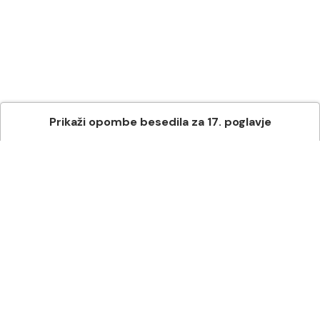
Prikaži
opombe besedila
za
17
. poglavje