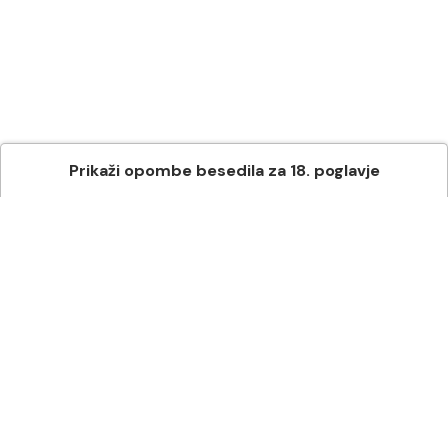
Prikaži
opombe besedila
za
18
. poglavje