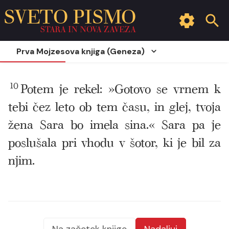
SVETO PISMO
STARA IN NOVA ZAVEZA
Prva Mojzesova knjiga (Geneza)
10
Potem je rekel: »Gotovo se vrnem k
tebi čez leto ob tem času, in glej, tvoja
žena Sara bo imela sina.« Sara pa je
poslušala pri vhodu v šotor, ki je bil za
njim.