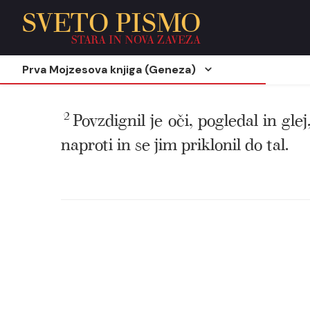
SVETO PISMO
STARA IN NOVA ZAVEZA
Prva Mojzesova knjiga (Geneza)
2
Povzdignil je oči, pogledal in glej
naproti in se jim priklonil do tal.