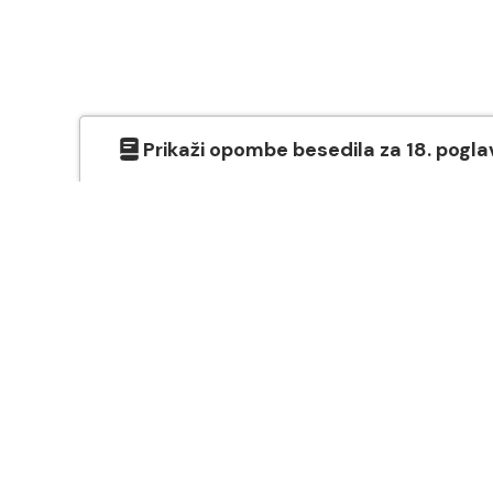
Prikaži
opombe besedila
za
18
. pogla
O SVETEM PISMU