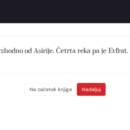
 vzhodno od Asirije. Četrta reka pa je Evfrat.
Na začetek knjige
Nadaljuj