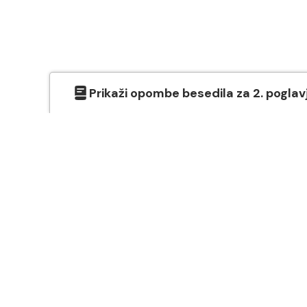
Prikaži
opombe besedila
za
2
. poglav
O SVETEM PISMU