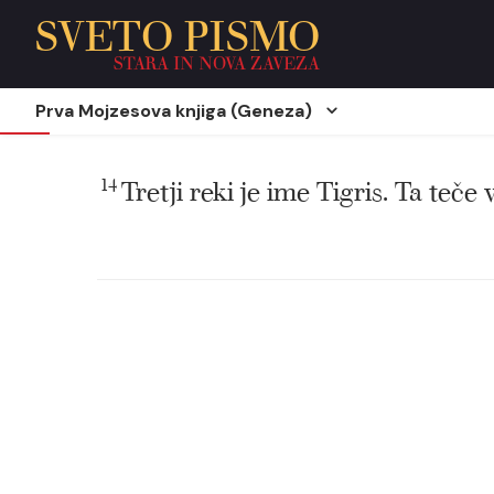
SVETO PISMO
STARA IN NOVA ZAVEZA
Prva Mojzesova knjiga (Geneza)
14
Tretji reki je ime Tigris. Ta teče