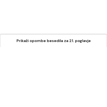
Prikaži
opombe besedila
za
21
. poglavje