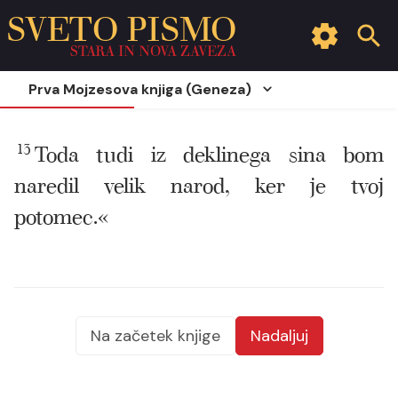
SVETO PISMO
STARA IN NOVA ZAVEZA
Prva Mojzesova knjiga (Geneza)
13
Toda tudi iz deklinega sina bom
naredil velik narod, ker je tvoj
potomec.«
Na začetek knjige
Nadaljuj