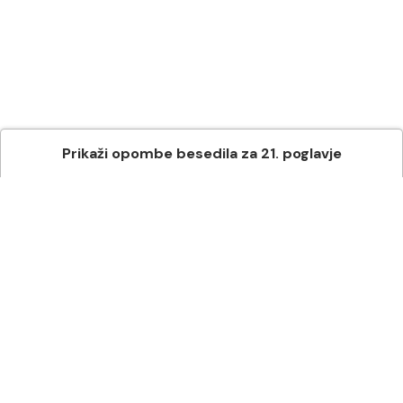
Prikaži
opombe besedila
za
21
. poglavje