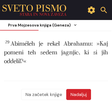
SVETO PISMO
STARA IN NOVA ZAVEZA
Prva Mojzesova knjiga (Geneza)
29
Abiméleh je rekel Abrahamu: »Kaj
pomeni teh sedem jagnjic, ki si jih
oddelil?«
Na začetek knjige
Nadaljuj