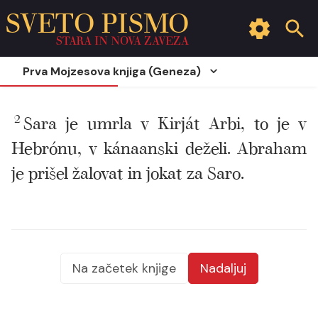
SVETO PISMO
STARA IN NOVA ZAVEZA
Prva Mojzesova knjiga (Geneza)
2
Sara je umrla v Kirját Arbi, to je v
Hebrónu, v kánaanski deželi. Abraham
je prišel žalovat in jokat za Saro.
Na začetek knjige
Nadaljuj