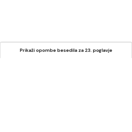
Prikaži
opombe besedila
za
23
. poglavje