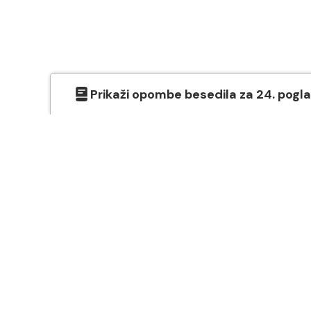
Prikaži
opombe besedila
za
24
. pogl
O SVETEM PISMU