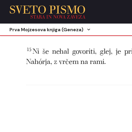
SVETO PISMO
STARA IN NOVA ZAVEZA
Prva Mojzesova knjiga (Geneza)
15
Ni še nehal govoriti, glej, je 
Nahórja, z vrčem na rami.