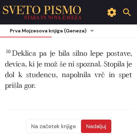
SVETO PISMO
STARA IN NOVA ZAVEZA
Prva Mojzesova knjiga (Geneza)
16
Deklica pa je bila silno lepe postave,
devica, ki je mož še ni spoznal. Stopila je
dol k studencu, napolnila vrč in spet
prišla gor.
Na začetek knjige
Nadaljuj