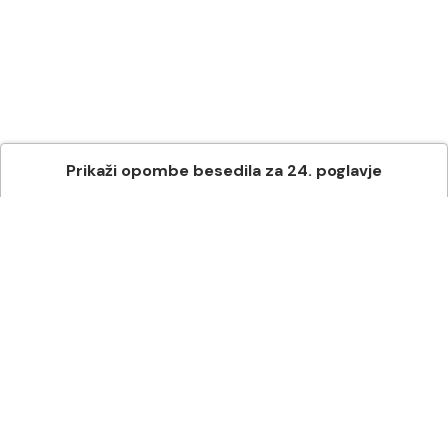
Prikaži
opombe besedila
za
24
. poglavje