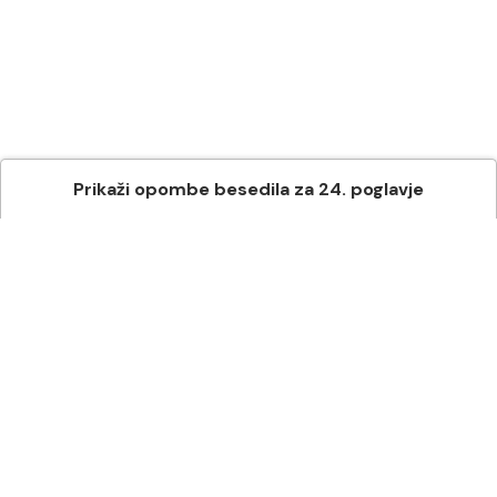
Prikaži
opombe besedila
za
24
. poglavje