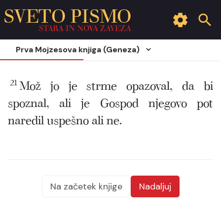
SVETO PISMO
STARA IN NOVA ZAVEZA
Prva Mojzesova knjiga (Geneza)
21
Mož jo je strme opazoval, da bi
spoznal, ali je Gospod njegovo pot
naredil uspešno ali ne.
Na začetek knjige
Nadaljuj