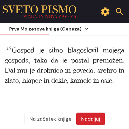
SVETO PISMO
STARA IN NOVA ZAVEZA
Prva Mojzesova knjiga (Geneza)
35
Gospod je silno blagoslovil mojega
gospoda, tako da je postal premožen.
Dal mu je drobnico in govedo, srebro in
zlato, hlapce in dekle, kamele in osle.
Na začetek knjige
Nadaljuj