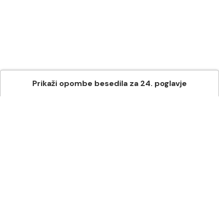
Prikaži
opombe besedila
za
24
. poglavje