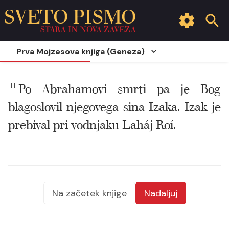
SVETO PISMO
STARA IN NOVA ZAVEZA
Prva Mojzesova knjiga (Geneza)
11
Po Abrahamovi smrti pa je Bog
blagoslovil njegovega sina Izaka. Izak je
prebival pri vodnjaku Laháj Roí.
Na začetek knjige
Nadaljuj