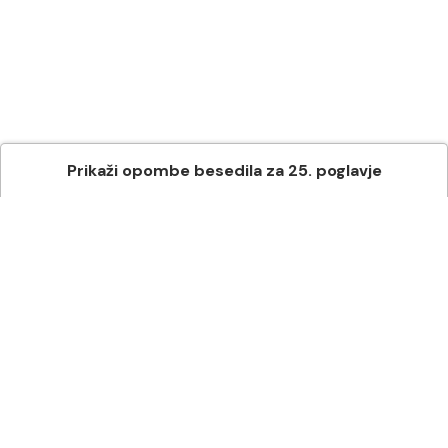
Prikaži
opombe besedila
za
25
. poglavje