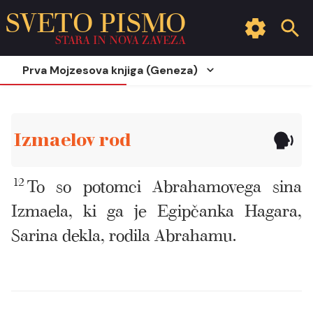
SVETO PISMO
STARA IN NOVA ZAVEZA
Prva Mojzesova knjiga (Geneza)
Izmaelov rod
12
To so potomci Abrahamovega sina
Izmaela, ki ga je Egipčanka Hagara,
Sarina dekla, rodila Abrahamu.