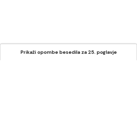
Prikaži
opombe besedila
za
25
. poglavje