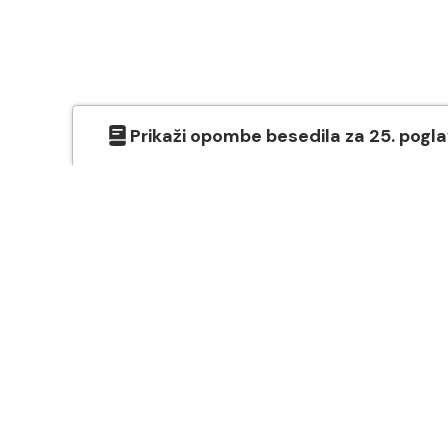
Prikaži
opombe besedila
za
25
. pogl
O SVETEM PISMU