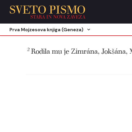
SVETO PISMO
STARA IN NOVA ZAVEZA
Prva Mojzesova knjiga (Geneza)
2
Rodila mu je Zimrána, Jokšána, 