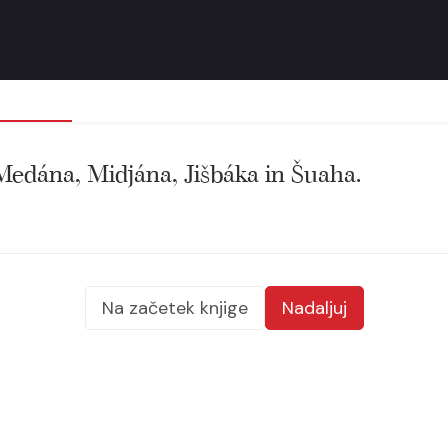
Medána, Midjána, Jišbáka in Šuaha.
Na začetek knjige
Nadaljuj