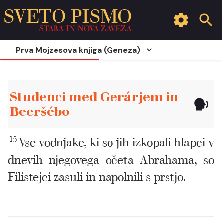
SVETO PISMO
STARA IN NOVA ZAVEZA
Prva Mojzesova knjiga (Geneza)
Studenci med Gerárjem in
Beeršébo
15
Vse vodnjake, ki so jih izkopali hlapci v
dnevih njegovega očeta Abrahama, so
Filistejci zasuli in napolnili s prstjo.