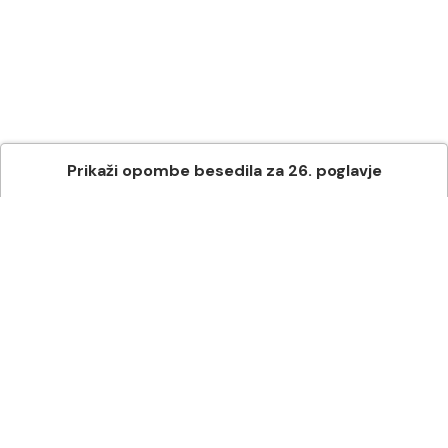
Prikaži
opombe besedila
za
26
. poglavje