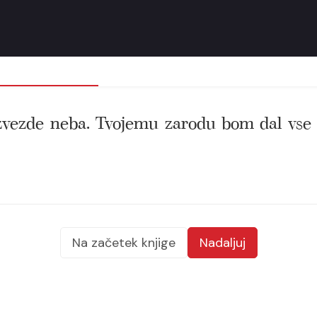
zvezde neba. Tvojemu zarodu bom dal vse 
Na začetek knjige
Nadaljuj