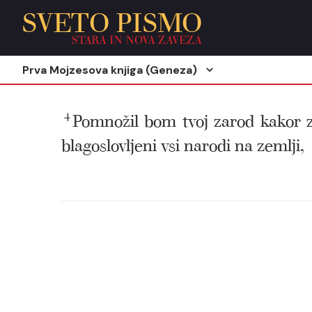
SVETO PISMO
STARA IN NOVA ZAVEZA
Prva Mojzesova knjiga (Geneza)
4
Pomnožil bom tvoj zarod kakor 
blagoslovljeni vsi narodi na zemlji,