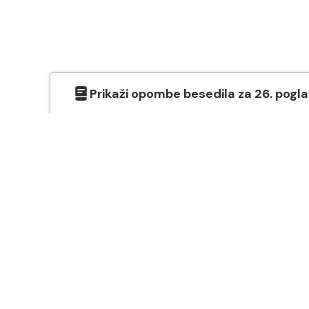
Prikaži
opombe besedila
za
26
. pogl
O SVETEM PISMU