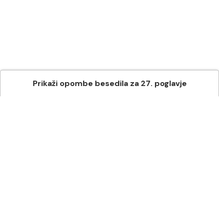
Prikaži
opombe besedila
za
27
. poglavje