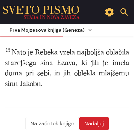
SVETO PISMO
STARA IN NOVA ZAVEZA
Prva Mojzesova knjiga (Geneza)
15
Nato je Rebeka vzela najboljša oblačila
starejšega sina Ezava, ki jih je imela
doma pri sebi, in jih oblekla mlajšemu
sinu Jakobu.
Na začetek knjige
Nadaljuj