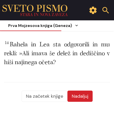
SVETO PISMO
STARA IN NOVA ZAVEZA
Prva Mojzesova knjiga (Geneza)
14
Rahela in Lea sta odgovorili in mu
rekli: »Ali imava še delež in dediščino v
hiši najinega očeta?
Na začetek knjige
Nadaljuj