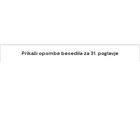
Prikaži
opombe besedila
za
31
. poglavje