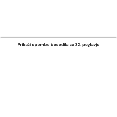
Prikaži
opombe besedila
za
32
. poglavje