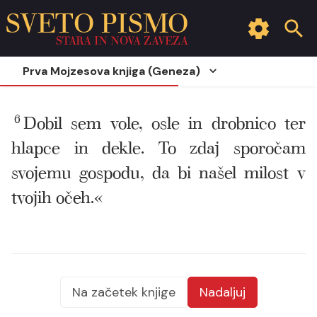
SVETO PISMO
STARA IN NOVA ZAVEZA
Prva Mojzesova knjiga (Geneza)
6
Dobil sem vole, osle in drobnico ter
hlapce in dekle. To zdaj sporočam
svojemu gospodu, da bi našel milost v
tvojih očeh.«
Na začetek knjige
Nadaljuj