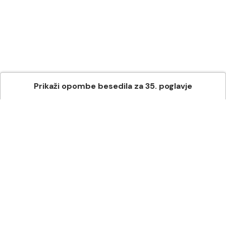
Prikaži
opombe besedila
za
35
. poglavje