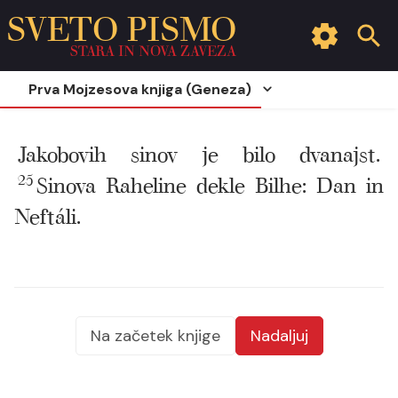
SVETO PISMO
STARA IN NOVA ZAVEZA
Prva Mojzesova knjiga (Geneza)
Jakobovih sinov je bilo dvanajst.
25
Sinova Raheline dekle Bilhe: Dan in
Neftáli.
Na začetek knjige
Nadaljuj