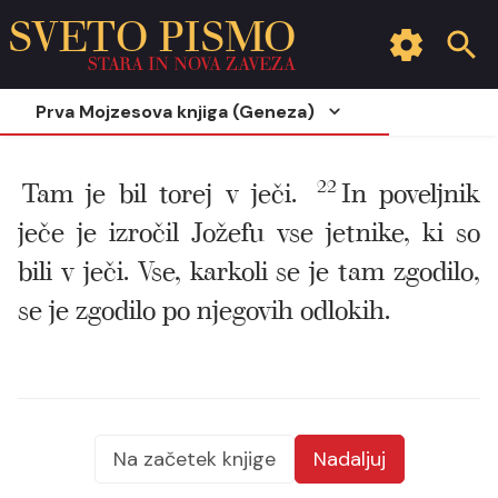
SVETO PISMO
STARA IN NOVA ZAVEZA
Prva Mojzesova knjiga (Geneza)
Tam je bil torej v ječi.
22
In poveljnik
ječe je izročil Jožefu vse jetnike, ki so
bili v ječi. Vse, karkoli se je tam zgodilo,
se je zgodilo po njegovih odlokih.
Na začetek knjige
Nadaljuj