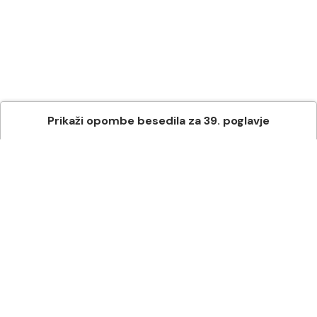
Prikaži
opombe besedila
za
39
. poglavje