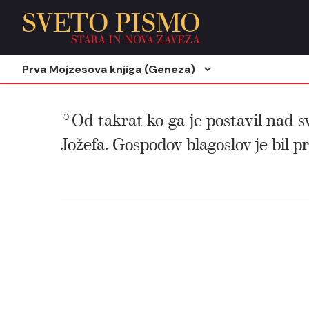
SVETO PISMO
STARA IN NOVA ZAVEZA
Prva Mojzesova knjiga (Geneza)
5
Od takrat ko ga je postavil nad sv
Jožefa. Gospodov blagoslov je bil pr