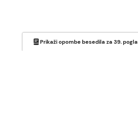
Prikaži
opombe besedila
za
39
. pogl
O SVETEM PISMU