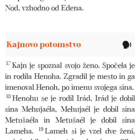
Nod, vzhodno od Edena.
Kajnovo potomstvo
17
Kajn je spoznal svojo ženo. Spočela je
in rodila Henoha. Zgradil je mesto in ga
imenoval Henoh, po imenu svojega sina.
18
Henohu se je rodil Irád, Irád je dobil
sina Mehujaéla, Mehujaél je dobil sina
Metušaéla in Metušaél je dobil sina
Lameha.
19
Lameh si je vzel dve ženi,