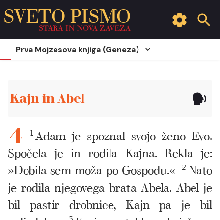
SVETO PISMO
STARA IN NOVA ZAVEZA
Prva Mojzesova knjiga (Geneza)
Kajn in Abel
1
Adam je spoznal svojo ženo Evo.
4
Spočela je in rodila Kajna. Rekla je:
»Dobila sem moža po Gospodu.«
2
Nato
je rodila njegovega brata Abela. Abel je
bil pastir drobnice, Kajn pa je bil
3