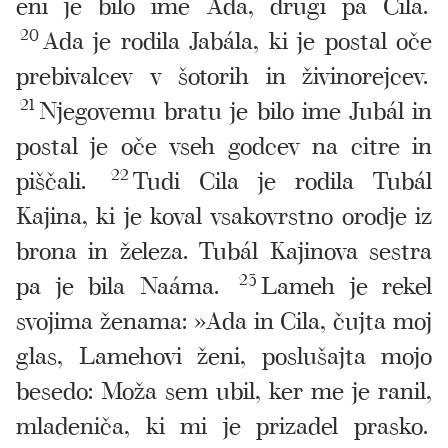
eni je bilo ime Ada, drugi pa Cila.
20
Ada je rodila Jabála, ki je postal oče
prebivalcev v šotorih in živinorejcev.
21
Njegovemu bratu je bilo ime Jubál in
postal je oče vseh godcev na citre in
piščali.
22
Tudi Cila je rodila Tubál
Kajina, ki je koval vsakovrstno orodje iz
brona in železa. Tubál Kajinova sestra
pa je bila Naáma.
23
Lameh je rekel
svojima ženama: »Ada in Cila, čujta moj
glas, Lamehovi ženi, poslušajta mojo
besedo: Moža sem ubil, ker me je ranil,
mladeniča, ki mi je prizadel prasko.