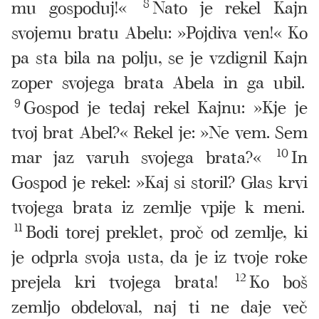
mu gospoduj!«
8
Nato je rekel Kajn
svojemu bratu Abelu: »Pojdiva ven!« Ko
pa sta bila na polju, se je vzdignil Kajn
zoper svojega brata Abela in ga ubil.
9
Gospod je tedaj rekel Kajnu: »Kje je
tvoj brat Abel?« Rekel je: »Ne vem. Sem
mar jaz varuh svojega brata?«
10
In
Gospod je rekel: »Kaj si storil? Glas krvi
tvojega brata iz zemlje vpije k meni.
11
Bodi torej preklet, proč od zemlje, ki
je odprla svoja usta, da je iz tvoje roke
prejela kri tvojega brata!
12
Ko boš
zemljo obdeloval, naj ti ne daje več