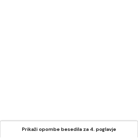
Prikaži
opombe besedila
za
4
. poglavje