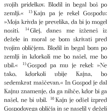
svojih pridelkov. Blodil in begal boš po
zemlji.«
13
Kajn pa je rekel Gospodu:
»Moja krivda je prevelika, da bi jo mogel
nositi.
14
Glej, danes me izženeš iz
dežele in moral se bom skrivati pred
tvojim obličjem. Blodil in begal bom po
zemlji in kdorkoli me bo našel, me bo
ubil.«
15
Gospod pa mu je rekel: »Ne
tako, kdorkoli ubije Kajna, bo
sedemkrat maščevan.« In Gospod je dal
Kajnu znamenje, da ga nihče, kdor bi ga
našel, ne bi ubil.
16
Kajn je odšel izpred
Gospodovega obličja in se naselil v deželi