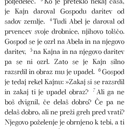
poljedelec.
Ko je preteklo nekaj časa,
je Kajn daroval Gospodu daritev od
sadov zemlje.
4
Tudi Abel je daroval od
prvencev svoje drobnice, njihovo tolščo.
Gospod se je ozrl na Abela in na njegovo
daritev,
5
na Kajna in na njegovo daritev
pa se ni ozrl. Zato se je Kajn silno
razsrdil in obraz mu je upadel.
6
Gospod
je tedaj rekel Kajnu: »Zakaj si se razsrdil
in zakaj ti je upadel obraz?
7
Ali ga ne
boš dvignil, če delaš dobro? Če pa ne
delaš dobro, ali ne preži greh pred vrati?
Njegovo poželenje je obrnjeno k tebi, a ti