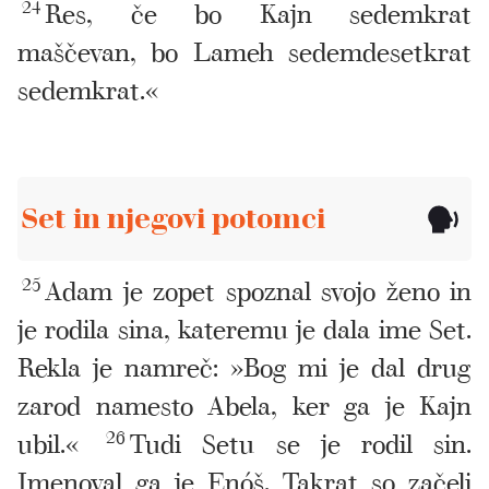
24
Res, če bo Kajn sedemkrat
maščevan, bo Lameh sedemdesetkrat
sedemkrat.«
Set in njegovi potomci
25
Adam je zopet spoznal svojo ženo in
je rodila sina, kateremu je dala ime Set.
Rekla je namreč: »Bog mi je dal drug
zarod namesto Abela, ker ga je Kajn
ubil.«
26
Tudi Setu se je rodil sin.
Imenoval ga je Enóš. Takrat so začeli