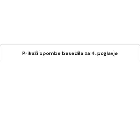
Prikaži
opombe besedila
za
4
. poglavje