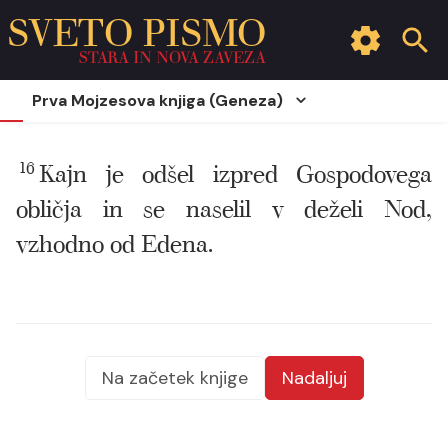
SVETO PISMO
STARA IN NOVA ZAVEZA
Prva Mojzesova knjiga (Geneza)
16
Kajn je odšel izpred Gospodovega
obličja in se naselil v deželi Nod,
vzhodno od Edena.
Na začetek knjige
Nadaljuj