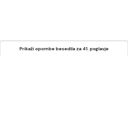
Prikaži
opombe besedila
za
41
. poglavje