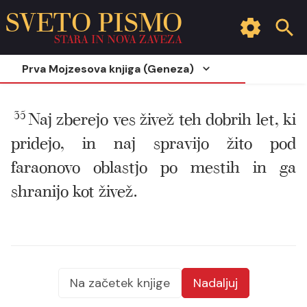
SVETO PISMO
STARA IN NOVA ZAVEZA
Prva Mojzesova knjiga (Geneza)
35
Naj zberejo ves živež teh dobrih let, ki
pridejo, in naj spravijo žito pod
faraonovo oblastjo po mestih in ga
shranijo kot živež.
Na začetek knjige
Nadaljuj