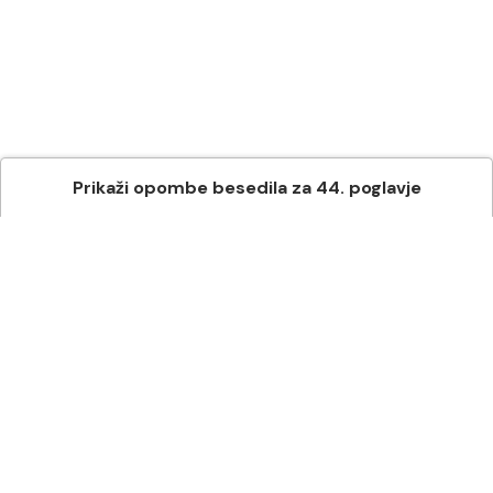
Prikaži
opombe besedila
za
44
. poglavje