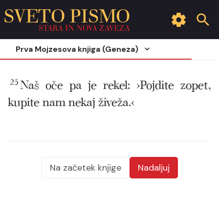
SVETO PISMO
STARA IN NOVA ZAVEZA
Prva Mojzesova knjiga (Geneza)
25
Naš oče pa je rekel: ›Pojdite zopet,
kupite nam nekaj živeža.‹
Na začetek knjige
Nadaljuj